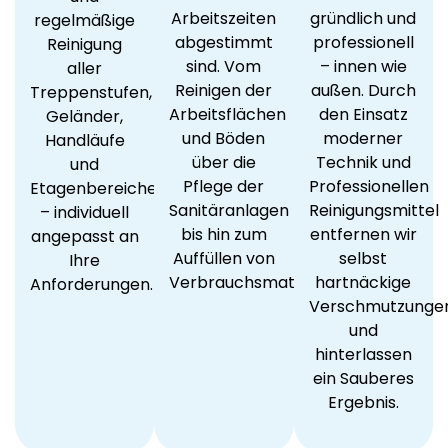
Arbeitszeiten
gründlich und
regelmäßige
abgestimmt
professionell
Reinigung
sind. Vom
– innen wie
aller
Reinigen der
außen. Durch
Treppenstufen,
Arbeitsflächen
den Einsatz
Geländer,
und Böden
moderner
Handläufe
über die
Technik und
und
Pflege der
Professionellen
Etagenbereiche
Sanitäranlagen
Reinigungsmittel
– individuell
bis hin zum
entfernen wir
angepasst an
Auffüllen von
selbst
Ihre
Verbrauchsmaterialien.
hartnäckige
Anforderungen.
Verschmutzunge
und
hinterlassen
ein Sauberes
Ergebnis.