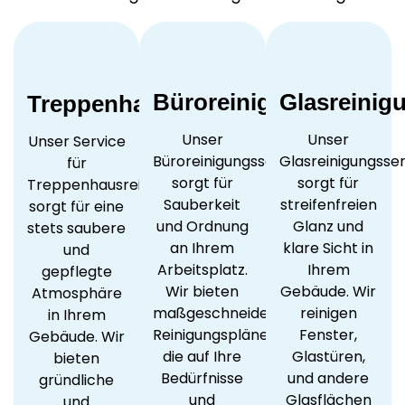
Büroreinigung
Glasreinig
Treppenhausreinigung
Unser
Unser
Unser Service
Büroreinigungsservice
Glasreinigungsser
für
sorgt für
sorgt für
Treppenhausreinigung
Sauberkeit
streifenfreien
sorgt für eine
und Ordnung
Glanz und
stets saubere
an Ihrem
klare Sicht in
und
Arbeitsplatz.
Ihrem
gepflegte
Wir bieten
Gebäude. Wir
Atmosphäre
maßgeschneiderte
reinigen
in Ihrem
Reinigungspläne,
Fenster,
Gebäude. Wir
die auf Ihre
Glastüren,
bieten
Bedürfnisse
und andere
gründliche
und
Glasflächen
und